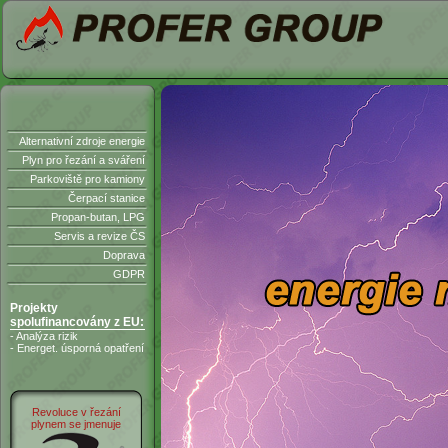
Alternativní zdroje energie
Plyn pro řezání a sváření
Parkoviště pro kamiony
Čerpací stanice
Propan-butan, LPG
Servis a revize ČS
Doprava
GDPR
Projekty
spolufinancovány z EU:
- Analýza rizik
- Energet. úsporná opatření
Revoluce v řezání
plynem se jmenuje