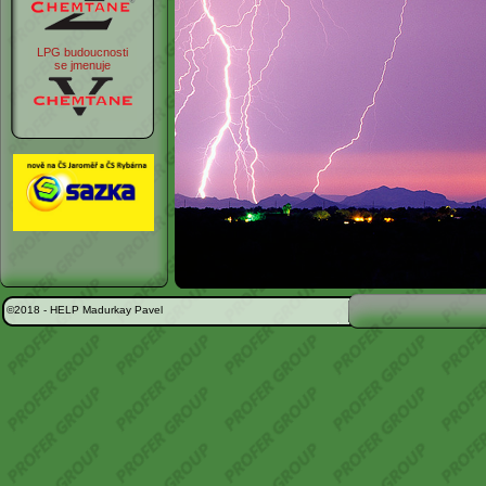
LPG budoucnosti
se jmenuje
©2018 -
HELP Madurkay Pavel